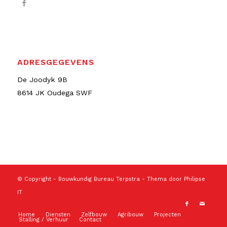
ADRESGEGEVENS
De Joodyk 9B
8614 JK Oudega SWF
© Copyright -
Bouwkundig Bureau Terpstra
- Thema door
Philipse
IT
Home
Diensten
Zelfbouw
Agribouw
Projecten
Stalling / Verhuur
Contact