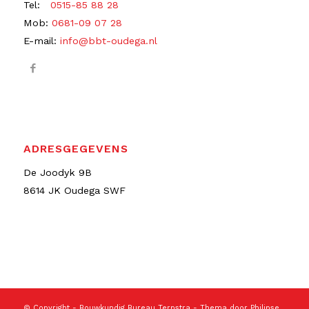
Tel:
0515-85 88 28
Mob:
0681-09 07 28
E-mail:
info@bbt-oudega.nl
ADRESGEGEVENS
De Joodyk 9B
8614 JK Oudega SWF
© Copyright -
Bouwkundig Bureau Terpstra
- Thema door
Philipse