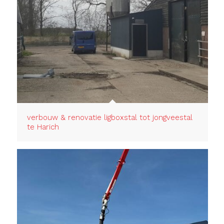
verbouw & renovatie ligboxstal tot jongveestal
te Harich