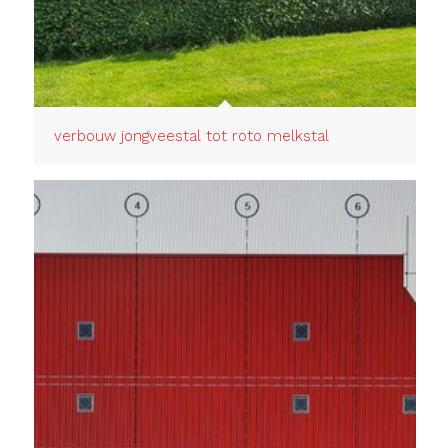
verbouw jongveestal tot roto melkstal