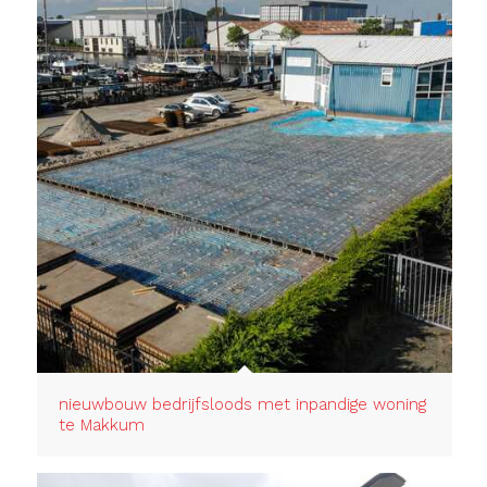
nieuwbouw bedrijfsloods met inpandige woning
te Makkum