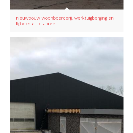
nieuwbouw woonboerderij, werktuigberging en
ligboxstal te Joure