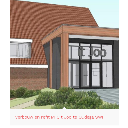
verbouw en refit MFC t Joo te Oudega SWF