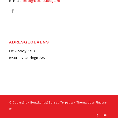
E-mail:
info@bbt-oudega.nl
ADRESGEGEVENS
De Joodyk 9B
8614 JK Oudega SWF
© Copyright -
Bouwkundig Bureau Terpstra
- Thema door
Philipse
IT