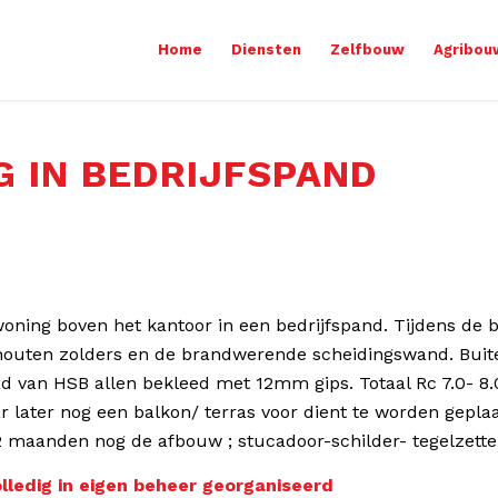
Home
Diensten
Zelfbouw
Agribou
 IN BEDRIJFSPAND
 woning boven het kantoor in een bedrijfspand. Tijdens de
houten zolders en de brandwerende scheidingswand. Buit
van HSB allen bekleed met 12mm gips. Totaal Rc 7.0- 8.0
 later nog een balkon/ terras voor dient te worden geplaa
 maanden nog de afbouw ; stucadoor-schilder- tegelzett
ledig in eigen beheer georganiseerd