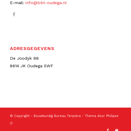
E-mail:
info@bbt-oudega.nl
ADRESGEGEVENS
De Joodyk 9B
8614 JK Oudega SWF
© Copyright -
Bouwkundig Bureau Terpstra
- Thema door
Philipse
IT