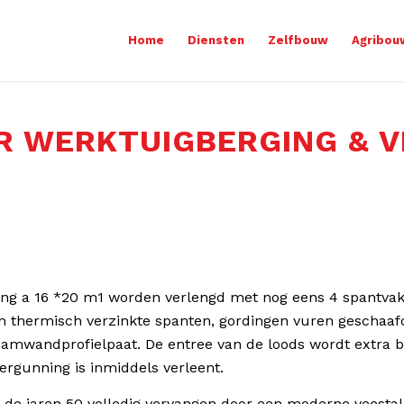
Home
Diensten
Zelfbouw
Agribou
R WERKTUIGBERGING & 
ng a 16 *20 m1 worden verlengd met nog eens 4 spantvak
 thermisch verzinkte spanten, gordingen vuren geschaaf
damwandprofielpaat. De entree van de loods wordt extra b
ergunning is inmiddels verleent.
de jaren 50 volledig vervangen door een moderne veestall