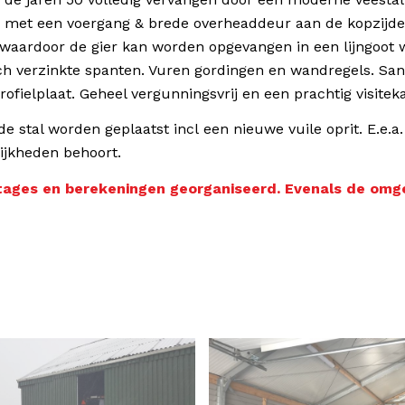
 met een voergang & brede overheaddeur aan de kopzijde.
e waardoor de gier kan worden opgevangen in een lijngoot w
ch verzinkte spanten. Vuren gordingen en wandregels. Sa
fielplaat. Geheel vergunningsvrij en een prachtig visitek
nde stal worden geplaatst incl een nieuwe vuile oprit. E.e.
ijkheden behoort.
ages en berekeningen georganiseerd. Evenals de omgev