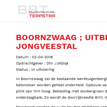
BOORNZWAAG ; UITB
JONGVEESTAL
Datum : 02-04-2018
Opdrachtgever : Dhr J.Wijnja
Status : In uitvoering
In Boornzwaag zal de bestaande werktuigenbergi
betonvloer worden geheel onderheid. Opbouw van
plint van 1m1 hoog. Bekleding met donkergroen 
onderslagbalk. Zo wordt de doorrijbreedte 8m1. V
Daarnaast worden de oude houten stallingen van 