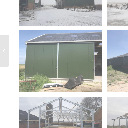
Abbega Uitbreiding
melkveebedrijf 220
GVE