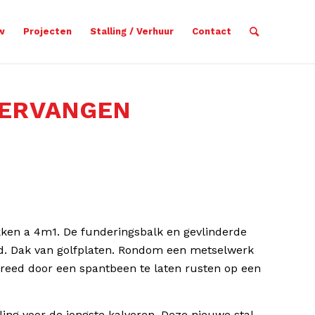
w
Projecten
Stalling / Verhuur
Contact
VERVANGEN
ken a 4m1. De funderingsbalk en gevlinderde
d. Dak van golfplaten. Rondom een metselwerk
reed door een spantbeen te laten rusten op een
ing voor de jongste kalveren. Deze nieuwe stal