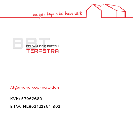
Algemene voorwaarden
KVK: 57062668
BTW: NL852422854 B02