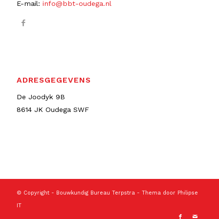
E-mail:
info@bbt-oudega.nl
ADRESGEGEVENS
De Joodyk 9B
8614 JK Oudega SWF
© Copyright -
Bouwkundig Bureau Terpstra
- Thema door
Philipse
IT