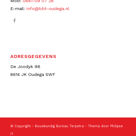
Mob:
0681-09 07 28
E-mail:
info@bbt-oudega.nl
ADRESGEGEVENS
De Joodyk 9B
8614 JK Oudega SWF
© Copyright -
Bouwkundig Bureau Terpstra
- Thema door
Philipse
IT