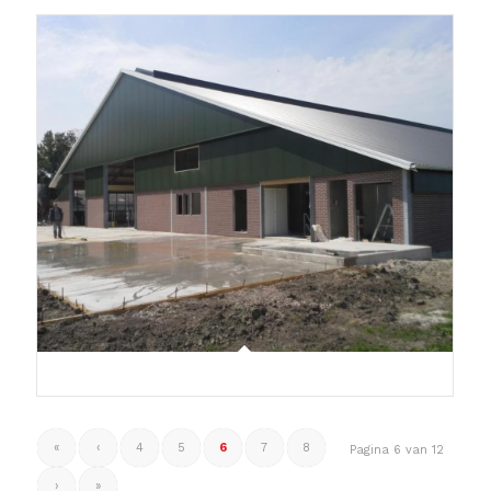
«
‹
4
5
6
7
8
Pagina 6 van 12
›
»